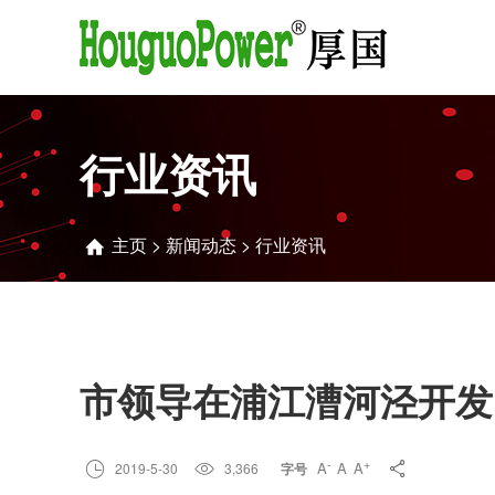
行业资讯
主页
>
新闻动态
>
行业资讯

市领导在浦江漕河泾开发
-
+
A
A
A

2019-5-30

3,366

字号