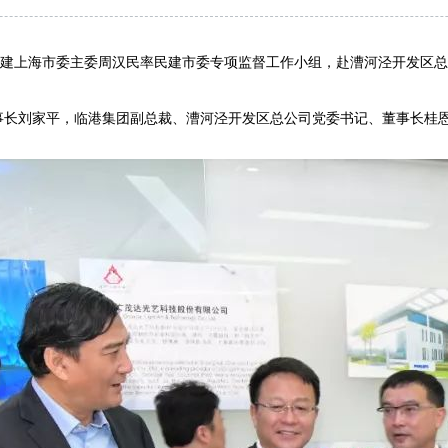
民建上海市委主委周汉民率民建市委专项监督工作小组，赴漕河泾开发区总
刘家平，临港集团副总裁、漕河泾开发区总公司党委书记、董事长桂恩