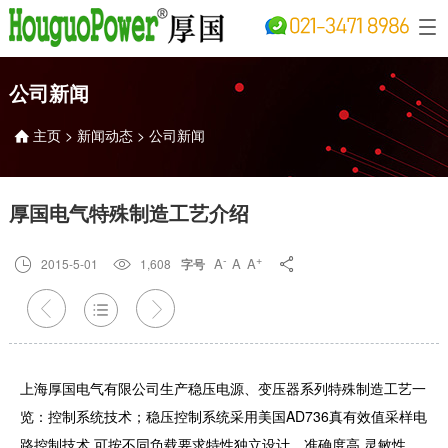
公司新闻
主页
>
新闻动态
>
公司新闻

厚国电气特殊制造工艺介绍
-
+
A
A
A

2015-5-01

1,608

字号



上海厚国电气有限公司生产稳压电源、变压器系列特殊制造工艺一
览：控制系统技术；稳压控制系统采用美国AD736真有效值采样电
路控制技术,可按不同负载要求特性独立设计。准确度高,灵敏性