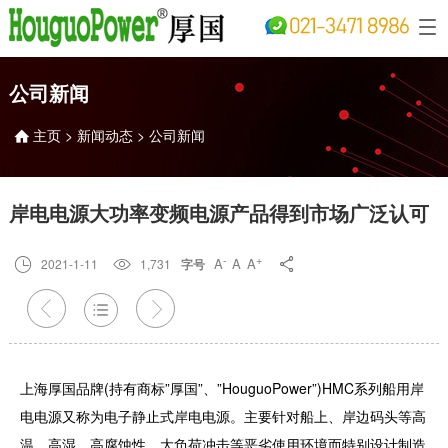
公司新闻
主页
>
新闻动态
>
公司新闻

岸电电源大功率变频电源产品得到市场广泛认可
-
+
A
A
A

2021-1-11

1,731

字号



上海厚国品牌(持有商标”厚国”、”HouguoPower”)HMC系列船用岸
电电源又称为电子静止式岸电电源。主要针对船上、岸边码头等高
温、高湿、高腐蚀性、大负荷冲击等恶劣使用环境而特别设计制造